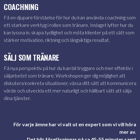
COACHNING
Få en djupare förståelse för hur du kan använda coachning som
ett starkare verktyg i rollen som tränare. Inslaget lyfter hur du
kan lyssna in, skapa tydlighet och möta klienter på ett sätt som
stärker motivation, riktning och långsiktiga resultat.
SÄLJ SOM TRÄNARE
Få nya perspektiv på hur du kan bli tryggare och mer effektiv i
säljarbetet som tränare. Workshopen ger dig möjlighet att
diskutera konkreta situationer, vässa ditt sätt att kommunicera
värde och utveckla ett mer naturligt och hållbart sätt att sälja
dina tjänster.
För varje ämne har vi valt ut en expert som vi vill höra
mer av.
Det blir föreläsningar på ca 45-55 minuter samt